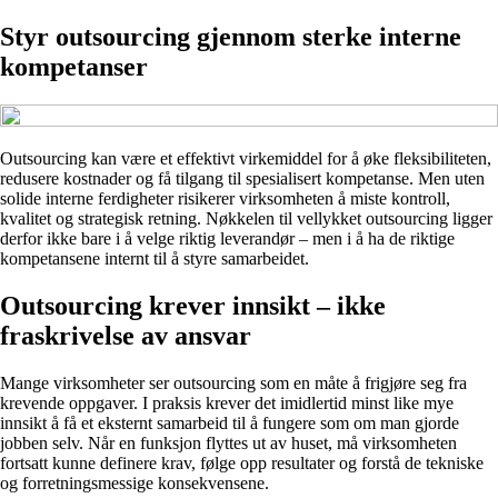
Styr outsourcing gjennom sterke interne
kompetanser
Outsourcing kan være et effektivt virkemiddel for å øke fleksibiliteten,
redusere kostnader og få tilgang til spesialisert kompetanse. Men uten
solide interne ferdigheter risikerer virksomheten å miste kontroll,
kvalitet og strategisk retning. Nøkkelen til vellykket outsourcing ligger
derfor ikke bare i å velge riktig leverandør – men i å ha de riktige
kompetansene internt til å styre samarbeidet.
Outsourcing krever innsikt – ikke
fraskrivelse av ansvar
Mange virksomheter ser outsourcing som en måte å frigjøre seg fra
krevende oppgaver. I praksis krever det imidlertid minst like mye
innsikt å få et eksternt samarbeid til å fungere som om man gjorde
jobben selv. Når en funksjon flyttes ut av huset, må virksomheten
fortsatt kunne definere krav, følge opp resultater og forstå de tekniske
og forretningsmessige konsekvensene.