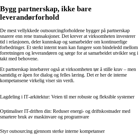
Bygg partnerskap, ikke bare
leverandørforhold
De mest vellykkede outsourcingforholdene bygger på partnerskap
snarere enn rene transaksjoner. Det krever at virksomheten investerer
tid i relasjonen, deler kunnskap og samarbeider om kontinuerlige
forbedringer. Et sterkt internt team kan fungere som bindeledd mellom
forretningen og leverandøren og sørge for at samarbeidet utvikler seg i
takt med behovene.
Et partnerskap innebærer også at virksomheten tør å stille krav – men
samtidig er åpen for dialog og felles læring. Det er her de interne
kompetansene virkelig viser sin verdi.
Lagdeling i IT‑arkitektur: Veien til mer robuste og fleksible systemer
Optimaliser IT-driften din: Reduser energi- og driftskostnader med
smartere bruk av maskinvare og programvare
Styr outsourcing gjennom sterke interne kompetanser