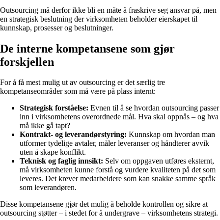
Outsourcing må derfor ikke bli en måte å fraskrive seg ansvar på, men
en strategisk beslutning der virksomheten beholder eierskapet til
kunnskap, prosesser og beslutninger.
De interne kompetansene som gjør
forskjellen
For å få mest mulig ut av outsourcing er det særlig tre
kompetanseområder som må være på plass internt:
Strategisk forståelse:
Evnen til å se hvordan outsourcing passer
inn i virksomhetens overordnede mål. Hva skal oppnås – og hva
må ikke gå tapt?
Kontrakt- og leverandørstyring:
Kunnskap om hvordan man
utformer tydelige avtaler, måler leveranser og håndterer avvik
uten å skape konflikt.
Teknisk og faglig innsikt:
Selv om oppgaven utføres eksternt,
må virksomheten kunne forstå og vurdere kvaliteten på det som
leveres. Det krever medarbeidere som kan snakke samme språk
som leverandøren.
Disse kompetansene gjør det mulig å beholde kontrollen og sikre at
outsourcing støtter – i stedet for å undergrave – virksomhetens strategi.