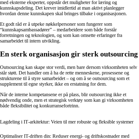
med eksterne eksperter, oppstår det muligheter for læring og
kunnskapsdeling. Det krever imidlertid at man aktivt planlegger
hvordan denne kunnskapen skal bringes tilbake i organisasjonen.
Et godt råd er å utpeke nøkkelpersoner som fungerer som
“kunnskapsambassadører” – medarbeidere som både forstår
forretningen og teknologien, og som kan omsette erfaringer fra
samarbeidet til intern utvikling.
En sterk organisasjon gir sterk outsourcing
Outsourcing kan skape stor verdi, men bare dersom virksomheten selv
står støtt. Det handler om å ha de rette menneskene, prosessene og
strukturene til å styre samarbeidet – og om å se outsourcing som et
supplement til egne styrker, ikke en erstatning for dem.
Når de interne kompetansene er på plass, blir outsourcing ikke et
nødvendig onde, men et strategisk verktøy som kan gi virksomheten
både fleksibilitet og konkurransefortrinn.
Lagdeling i IT‑arkitektur: Veien til mer robuste og fleksible systemer
Optimaliser IT-driften din: Reduser energi- og driftskostnader med