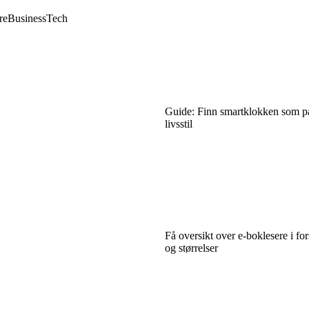
re
Business
Tech
Guide: Finn smartklokken som pas
livsstil
Få oversikt over e-boklesere i for
og størrelser