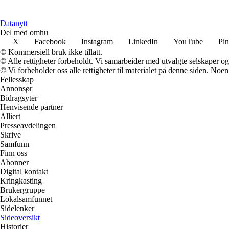
Datanytt
Del med omhu
X
Facebook
Instagram
LinkedIn
YouTube
Pin
© Kommersiell bruk ikke tillatt.
© Alle rettigheter forbeholdt. Vi samarbeider med utvalgte selskaper o
© Vi forbeholder oss alle rettigheter til materialet på denne siden. Noe
Fellesskap
Annonsør
Bidragsyter
Henvisende partner
Alliert
Presseavdelingen
Skrive
Samfunn
Finn oss
Abonner
Digital kontakt
Kringkasting
Brukergruppe
Lokalsamfunnet
Sidelenker
Sideoversikt
Historier