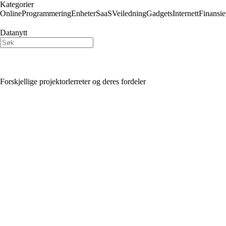
Kategorier
Online
Programmering
Enheter
SaaS
Veiledning
Gadgets
Internett
Finansie
Datanytt
Forskjellige projektorlerreter og deres fordeler