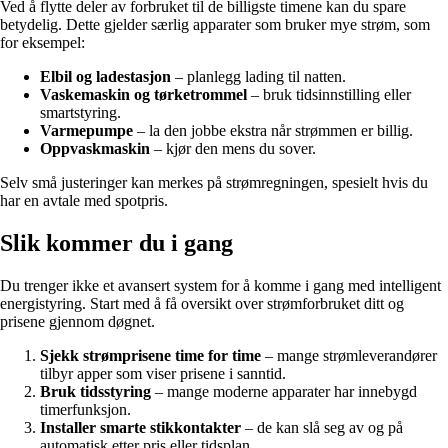
Ved å flytte deler av forbruket til de billigste timene kan du spare
betydelig. Dette gjelder særlig apparater som bruker mye strøm, som
for eksempel:
Elbil og ladestasjon
– planlegg lading til natten.
Vaskemaskin og tørketrommel
– bruk tidsinnstilling eller
smartstyring.
Varmepumpe
– la den jobbe ekstra når strømmen er billig.
Oppvaskmaskin
– kjør den mens du sover.
Selv små justeringer kan merkes på strømregningen, spesielt hvis du
har en avtale med spotpris.
Slik kommer du i gang
Du trenger ikke et avansert system for å komme i gang med intelligent
energistyring. Start med å få oversikt over strømforbruket ditt og
prisene gjennom døgnet.
Sjekk strømprisene time for time
– mange strømleverandører
tilbyr apper som viser prisene i sanntid.
Bruk tidsstyring
– mange moderne apparater har innebygd
timerfunksjon.
Installer smarte stikkontakter
– de kan slå seg av og på
automatisk etter pris eller tidsplan.