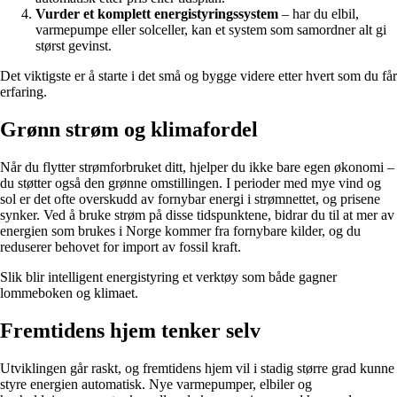
Vurder et komplett energistyringssystem
– har du elbil,
varmepumpe eller solceller, kan et system som samordner alt gi
størst gevinst.
Det viktigste er å starte i det små og bygge videre etter hvert som du får
erfaring.
Grønn strøm og klimafordel
Når du flytter strømforbruket ditt, hjelper du ikke bare egen økonomi –
du støtter også den grønne omstillingen. I perioder med mye vind og
sol er det ofte overskudd av fornybar energi i strømnettet, og prisene
synker. Ved å bruke strøm på disse tidspunktene, bidrar du til at mer av
energien som brukes i Norge kommer fra fornybare kilder, og du
reduserer behovet for import av fossil kraft.
Slik blir intelligent energistyring et verktøy som både gagner
lommeboken og klimaet.
Fremtidens hjem tenker selv
Utviklingen går raskt, og fremtidens hjem vil i stadig større grad kunne
styre energien automatisk. Nye varmepumper, elbiler og