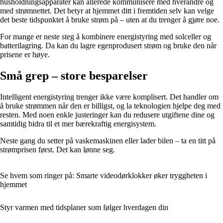
husholdningsapparater kan allerede kommunisere med hverandre og
med strømnettet. Det betyr at hjemmet ditt i fremtiden selv kan velge
det beste tidspunktet å bruke strøm på – uten at du trenger å gjøre noe.
For mange er neste steg å kombinere energistyring med solceller og
batterilagring. Da kan du lagre egenprodusert strøm og bruke den når
prisene er høye.
Små grep – store besparelser
Intelligent energistyring trenger ikke være komplisert. Det handler om
å bruke strømmen når den er billigst, og la teknologien hjelpe deg med
resten. Med noen enkle justeringer kan du redusere utgiftene dine og
samtidig bidra til et mer bærekraftig energisystem.
Neste gang du setter på vaskemaskinen eller lader bilen – ta en titt på
strømprisen først. Det kan lønne seg.
Se hvem som ringer på: Smarte videodørklokker øker tryggheten i
hjemmet
Styr varmen med tidsplaner som følger hverdagen din