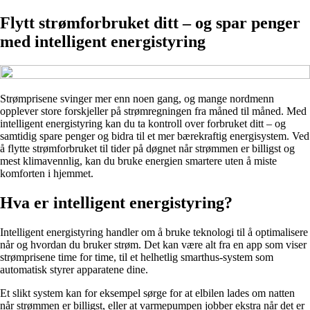
Flytt strømforbruket ditt – og spar penger
med intelligent energistyring
Strømprisene svinger mer enn noen gang, og mange nordmenn
opplever store forskjeller på strømregningen fra måned til måned. Med
intelligent energistyring kan du ta kontroll over forbruket ditt – og
samtidig spare penger og bidra til et mer bærekraftig energisystem. Ved
å flytte strømforbruket til tider på døgnet når strømmen er billigst og
mest klimavennlig, kan du bruke energien smartere uten å miste
komforten i hjemmet.
Hva er intelligent energistyring?
Intelligent energistyring handler om å bruke teknologi til å optimalisere
når og hvordan du bruker strøm. Det kan være alt fra en app som viser
strømprisene time for time, til et helhetlig smarthus-system som
automatisk styrer apparatene dine.
Et slikt system kan for eksempel sørge for at elbilen lades om natten
når strømmen er billigst, eller at varmepumpen jobber ekstra når det er